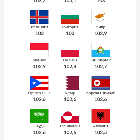
103,2
103,1
103
Исландия
Булгория
Кипр
103
103
102,9
Монако
Польша
Сан-Марино
102,9
102,8
102,7
Пуэрто-Рико
Қатар
Кореяи Шимолӣ
102,6
102,6
102,6
Саудӣ
Гренландия
Албания
102,6
102,6
102,5