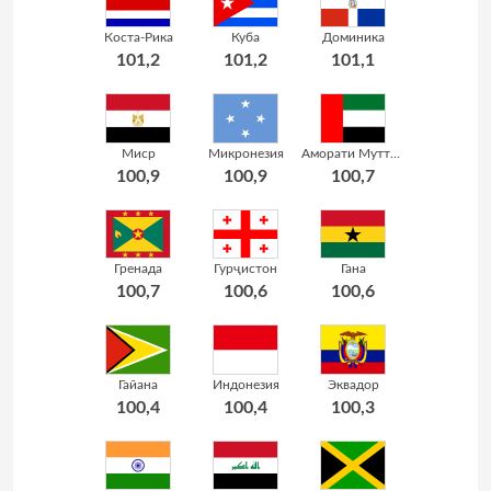
Коста-Рика
Куба
Доминика
101,2
101,2
101,1
Миср
Микронезия
Аморати Муттахидаи Араб
100,9
100,9
100,7
Гренада
Гурҷистон
Гана
100,7
100,6
100,6
Гайана
Индонезия
Эквадор
100,4
100,4
100,3