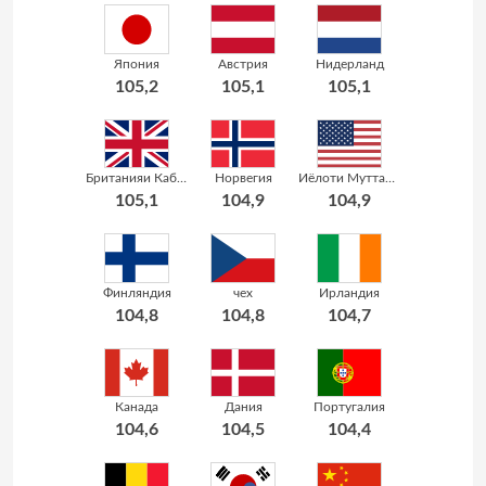
Япония
Австрия
Нидерланд
105,2
105,1
105,1
Британияи Кабир
Норвегия
Иёлоти Муттаҳидаи Амрико
105,1
104,9
104,9
Финляндия
чех
Ирландия
104,8
104,8
104,7
Канада
Дания
Португалия
104,6
104,5
104,4