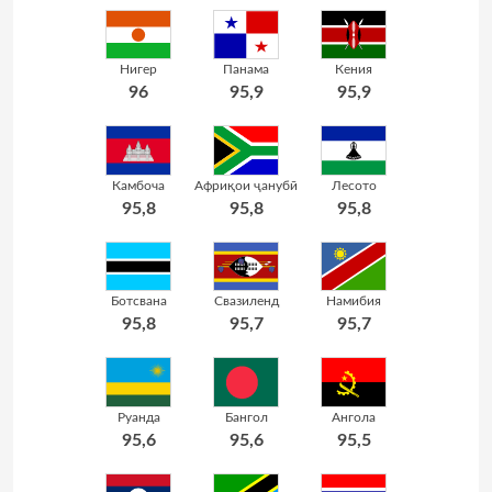
Нигер
Панама
Кения
96
95,9
95,9
Камбоча
Африқои ҷанубӣ
Лесото
95,8
95,8
95,8
Ботсвана
Свазиленд
Намибия
95,8
95,7
95,7
Руанда
Бангол
Ангола
95,6
95,6
95,5