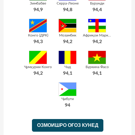
Зимбабве
Серра-Леоне
Бурунди
94,9
94,8
94,4
Конго (ДРК)
Мозамбик
Африқои Марказӣ
94,3
94,2
94,2
Ҷумҳурии Конго
Чад
Буркина Фасо
94,2
94,1
94,1
Ҷибути
94
ОЗМОИШРО ОҒОЗ КУНЕД