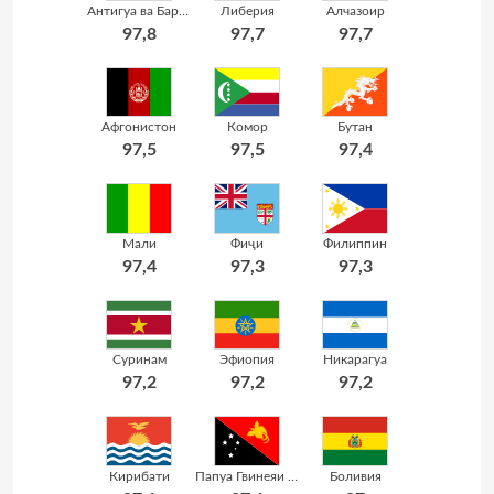
Антигуа ва Барбуда
Либерия
Алчазоир
97,8
97,7
97,7
Афгонистон
Комор
Бутан
97,5
97,5
97,4
Мали
Фиҷи
Филиппин
97,4
97,3
97,3
Суринам
Эфиопия
Никарагуа
97,2
97,2
97,2
Кирибати
Папуа Гвинеяи Нав
Боливия