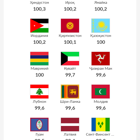
Ҳиндустон
Ироқ
Ямайка
100,3
100,2
100,2
Иордания
Қирғизистон
Қазоқистон
100,2
100,1
100
Маврикий
Кувайт
Ҷазираи Ман
100
99,7
99,6
Лубнон
Шри-Ланка
Молдив
99,6
99,6
99,6
Гуам
Латвия
Сент-Винсент ва Гренадинҳо