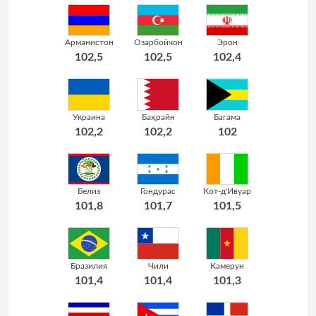
Арманистон
Озарбойчон
Эрон
102,5
102,5
102,4
Украина
Баҳрайн
Багама
102,2
102,2
102
Белиз
Гондурас
Кот-д'Ивуар
101,8
101,7
101,5
Бразилия
Чили
Камерун
101,4
101,4
101,3