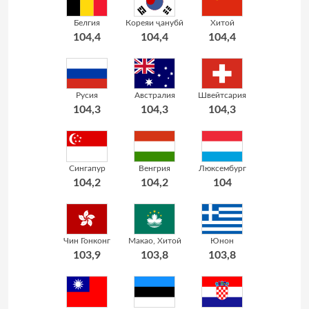
Белгия
Кореяи ҷанубӣ
Хитой
104,4
104,4
104,4
Русия
Австралия
Швейтсария
104,3
104,3
104,3
Сингапур
Венгрия
Люксембург
104,2
104,2
104
Чин Гонконг
Макао, Хитой
Юнон
103,9
103,8
103,8