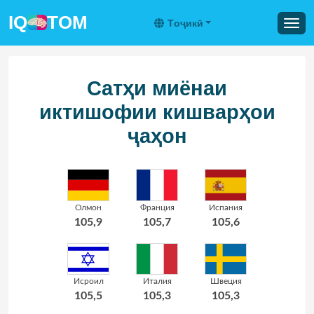
IQ
TOM
Tоҷикӣ
Сатҳи миёнаи
иктишофии кишварҳои
ҷаҳон
Олмон
Франция
Испания
105,9
105,7
105,6
Исроил
Италия
Швеция
105,5
105,3
105,3