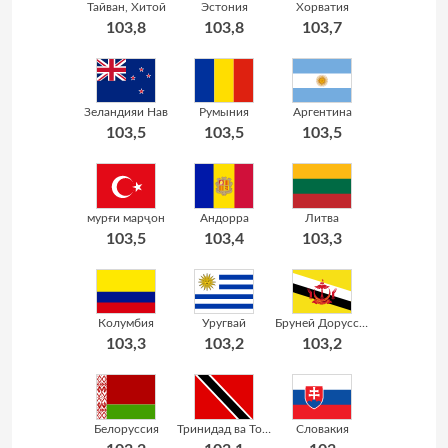
Тайван, Хитой
Эстония
Хорватия
103,8
103,8
103,7
Зеландияи Нав
Румыния
Аргентина
103,5
103,5
103,5
мурғи марҷон
Андорра
Литва
103,5
103,4
103,3
Колумбия
Уругвай
Бруней Доруссалом
103,3
103,2
103,2
Белоруссия
Тринидад ва Тобаго
Словакия