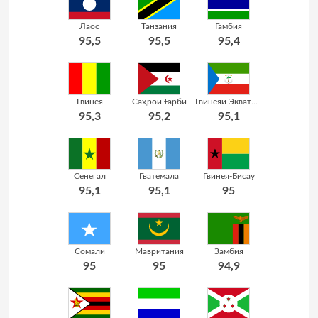
Лаос
Танзания
Гамбия
95,5
95,5
95,4
Гвинея
Саҳрои Ғарбӣ
Гвинеяи Экваториалӣ
95,3
95,2
95,1
Сенегал
Гватемала
Гвинея-Бисау
95,1
95,1
95
Сомали
Мавритания
Замбия
95
95
94,9