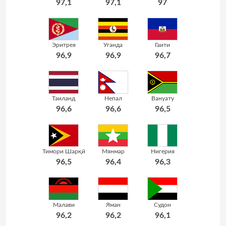
97,1
97,1
97
Эритрея
Уганда
Гаити
96,9
96,9
96,7
Таиланд
Непал
Вануату
96,6
96,6
96,5
Тимори Шарқӣ
Мянмар
Нигерия
96,5
96,4
96,3
Малави
Яман
Судон
96,2
96,2
96,1