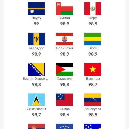
Науру
Уммон
Перу
99
98,9
98,9
Барбадос
Полинезия
Габон
98,9
98,9
98,9
Босния Ҳерсеговина
Фаластин
Вьетнам
98,8
98,8
98,7
Сент Люсия
Самоа
Венесуэла
98,7
98,6
98,5