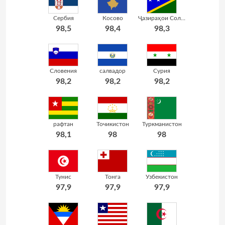
Сербия
Косово
Ҷазираҳои Соломон
98,5
98,4
98,3
Словения
салвадор
Сурия
98,2
98,2
98,2
рафтан
Точикистон
Туркманистон
98,1
98
98
Тунис
Тонга
Узбекистон
97,9
97,9
97,9