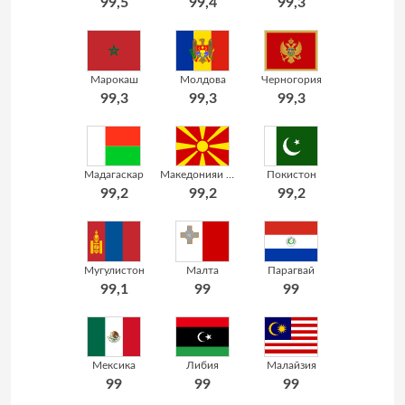
99,5
99,4
99,3
Марокаш
Молдова
Черногория
99,3
99,3
99,3
Мадагаскар
Македонияи Шимолӣ
Покистон
99,2
99,2
99,2
Мугулистон
Малта
Парагвай
99,1
99
99
Мексика
Либия
Малайзия
99
99
99