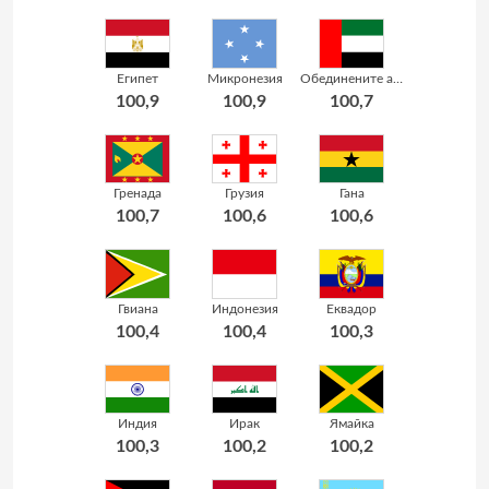
Египет
Микронезия
Обединените арабски емирства
100,9
100,9
100,7
Гренада
Грузия
Гана
100,7
100,6
100,6
Гвиана
Индонезия
Еквадор
100,4
100,4
100,3
Индия
Ирак
Ямайка
100,3
100,2
100,2