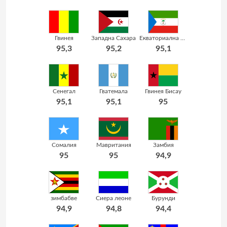
Гвинея
Западна Сахара
Екваториална Гвинея
95,3
95,2
95,1
Сенегал
Гватемала
Гвинея Бисау
95,1
95,1
95
Сомалия
Мавритания
Замбия
95
95
94,9
зимбабве
Сиера леоне
Бурунди
94,9
94,8
94,4