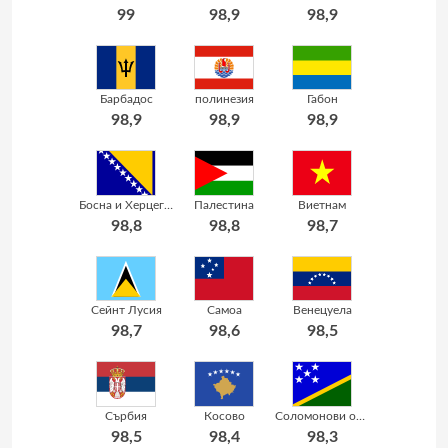
99
98,9
98,9
Барбадос
полинезия
Габон
98,9
98,9
98,9
Босна и Херцеговина
Палестина
Виетнам
98,8
98,8
98,7
Сейнт Лусия
Самоа
Венецуела
98,7
98,6
98,5
Сърбия
Косово
Соломонови острови
98,5
98,4
98,3