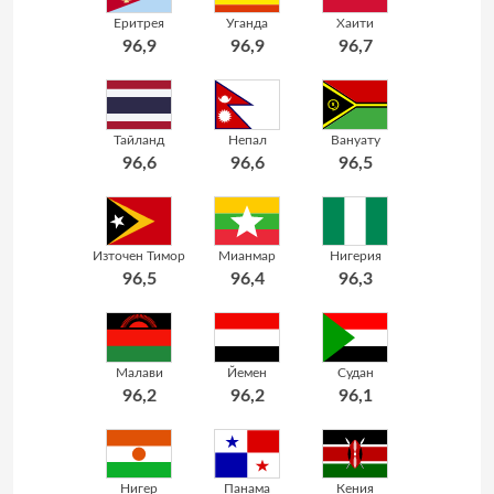
Еритрея
Уганда
Хаити
96,9
96,9
96,7
Тайланд
Непал
Вануату
96,6
96,6
96,5
Източен Тимор
Мианмар
Нигерия
96,5
96,4
96,3
Малави
Йемен
Судан
96,2
96,2
96,1
Нигер
Панама
Кения