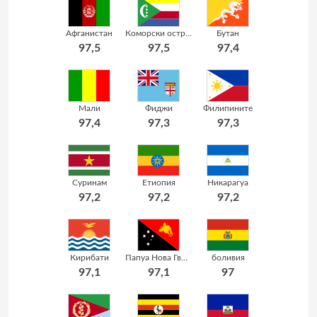
Афганистан
Коморски острови
Бутан
97,5
97,5
97,4
Мали
Фиджи
Филипините
97,4
97,3
97,3
Суринам
Етиопия
Никарагуа
97,2
97,2
97,2
Кирибати
Папуа Нова Гвинея
боливия
97,1
97,1
97