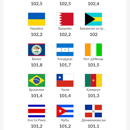
102,5
102,5
102,4
Украйна
Бахрейн
Бахамски острови
102,2
102,2
102
Белиз
Хондурас
Кот д'Ивоар
101,8
101,7
101,5
Бразилия
Чили
Камерун
101,4
101,4
101,3
Коста Рика
Куба
Доминикански
101,2
101,2
101,1