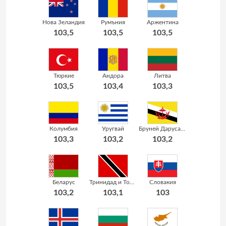
Нова Зеландия
Румъния
Аржентина
103,5
103,5
103,5
Тюркие
Андора
Литва
103,5
103,4
103,3
Колумбия
Уругвай
Бруней Дарусалам
103,3
103,2
103,2
Беларус
Тринидад и Тобаго
Словакия
103,2
103,1
103