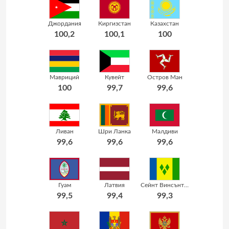
Джордания
Киргизстан
Казахстан
100,2
100,1
100
Мавриций
Кувейт
Остров Ман
100
99,7
99,6
Ливан
Шри Ланка
Малдиви
99,6
99,6
99,6
Гуам
Латвия
Сейнт Винсънт и Гренадини
99,5
99,4
99,3