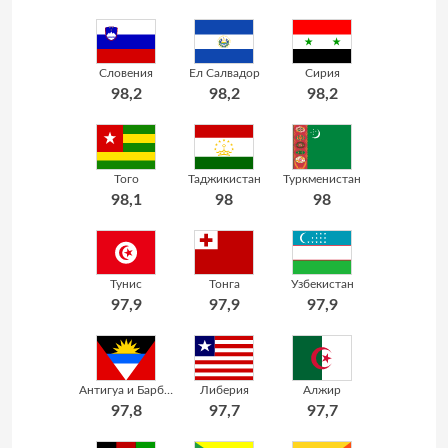
Словения
Ел Салвадор
Сирия
98,2
98,2
98,2
Того
Таджикистан
Туркменистан
98,1
98
98
Тунис
Тонга
Узбекистан
97,9
97,9
97,9
Антигуа и Барбуда
Либерия
Алжир
97,8
97,7
97,7