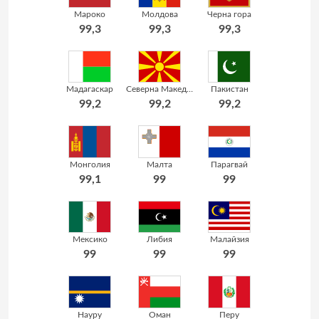
Мароко
Молдова
Черна гора
99,3
99,3
99,3
Мадагаскар
Северна Македония
Пакистан
99,2
99,2
99,2
Монголия
Малта
Парагвай
99,1
99
99
Мексико
Либия
Малайзия
99
99
99
Науру
Оман
Перу