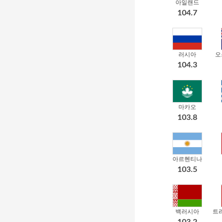
아일랜드
104.7
러시아
오
104.3
마카오
103.8
아르헨티나
103.5
백러시아
103.2