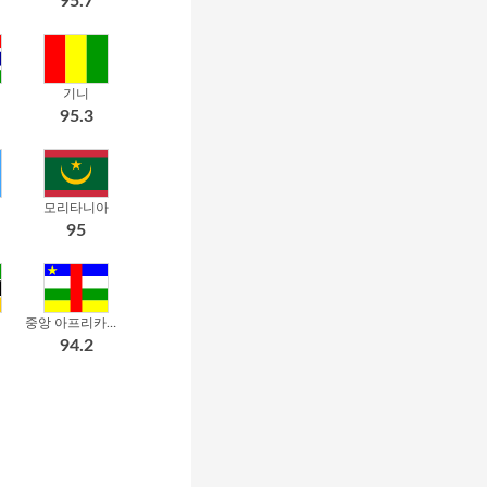
95.7
기니
95.3
모리타니아
95
중앙 아프리카공화국
94.2