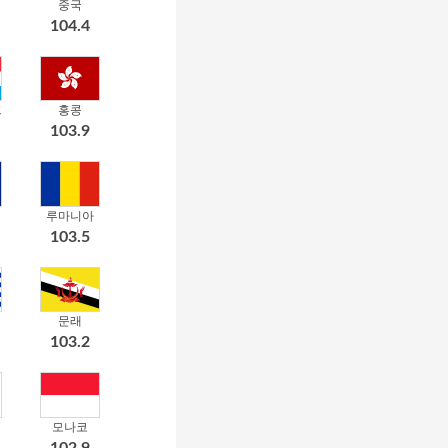
중국
104.4
크
홍콩
103.9
루마니아
103.5
문래
103.2
모나코
102.9