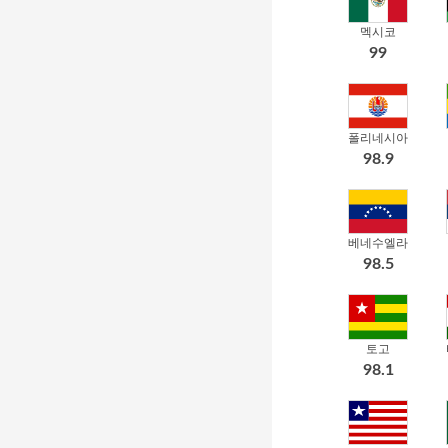
멕시코
99
폴리네시아
98.9
베네수엘라
98.5
토고
98.1