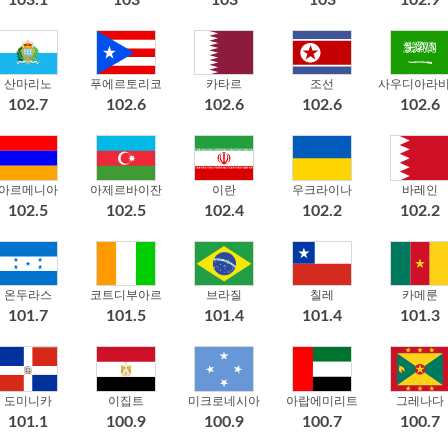
산마리노
푸에르토리코
카타르
조선
사우디아라
102.7
102.6
102.6
102.6
102.6
아르메니아
아제르바이잔
이란
우크라이나
바레인
102.5
102.5
102.4
102.2
102.2
온두라스
코트디부아르
브라질
칠레
카메룬
101.7
101.5
101.4
101.4
101.3
도미니카
이집트
미크로네시아
아랍에미리트
그레나다
101.1
100.9
100.9
100.7
100.7