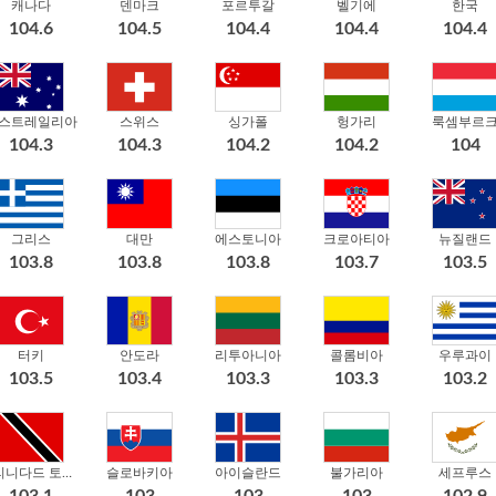
캐나다
덴마크
포르투갈
벨기에
한국
104.6
104.5
104.4
104.4
104.4
스트레일리아
스위스
싱가폴
헝가리
룩셈부르
104.3
104.3
104.2
104.2
104
그리스
대만
에스토니아
크로아티아
뉴질랜드
103.8
103.8
103.8
103.7
103.5
터키
안도라
리투아니아
콜롬비아
우루과이
103.5
103.4
103.3
103.3
103.2
트리니다드 토바고
슬로바키아
아이슬란드
불가리아
세프루스
103.1
103
103
103
102.9