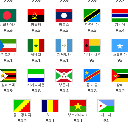
95.8
95.8
95.8
95.8
95.7
방글라데시
앙골라
라오스
탄자니아
감비아
95.6
95.5
95.5
95.5
95.4
적도기니
세네갈
과테말라
기니비사우
소말리아
95.1
95.1
95.1
95
95
짐바브웨
시에라리온
부룬디
콩고 금
모잠비크
94.9
94.8
94.4
94.3
94.2
콩고 공화국
차드
부르키나파소
지부티
94.2
94.1
94.1
94