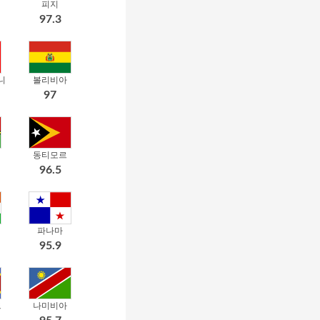
피지
97.3
니
볼리비아
97
동티모르
96.5
파나마
95.9
드
나미비아