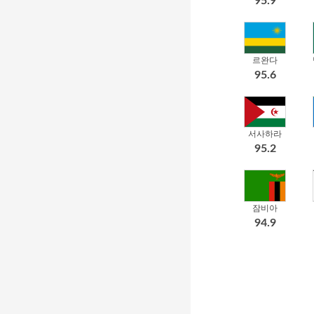
95.9
르완다
95.6
서사하라
95.2
잠비아
94.9