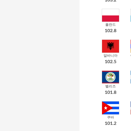
폴란드
102.8
알바니아
102.5
벨리즈
101.8
쿠바
101.2