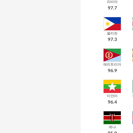
리비아
97.7
필리핀
97.3
에리트리아
96.9
미얀마
96.4
케냐