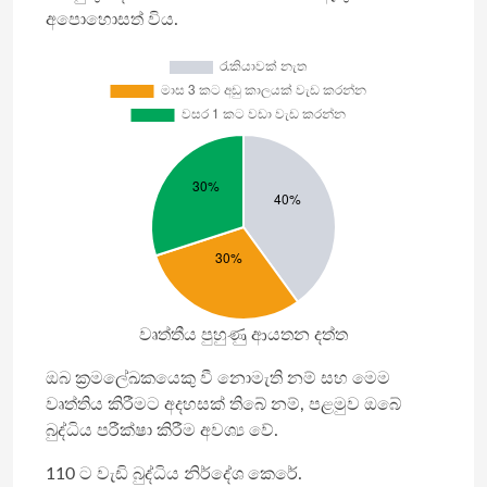
අපොහොසත් විය.
වෘත්තීය පුහුණු ආයතන දත්ත
ඔබ ක්‍රමලේඛකයෙකු වී නොමැති නම් සහ මෙම
වෘත්තිය කිරීමට අදහසක් තිබේ නම්, පළමුව ඔබේ
බුද්ධිය පරීක්ෂා කිරීම අවශ්‍ය වේ.
110 ට වැඩි බුද්ධිය නිර්දේශ කෙරේ.