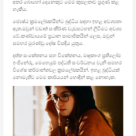
අතර බොහෝ දෙනෙකුට මෙම කුසලතාව ප්‍රගුණ කළ
හැකිය.
ජ්‍යෙෂ්ඨ ක්‍රමලේඛකයින්ට බුද්ධිය සඳහා ඉහළ අවශ්‍යතා
ඇත.ඔවුන් වඩාත් සංකීර්ණ වැඩසටහන් ලිවීමට අවශ්‍ය
වේ.කණ්ඩායමේ ප්‍රධාන සාමාජිකයින් ලෙස, ඔවුන්
සමහර මුරණ්ඩු දෝෂ විසඳිය යුතුය.
දත්ත සංකේතනය සහ විකේතනය, මෘදුකාංග ප්‍රතිලෝම
ඉංජිනේරු, මෙහෙයුම් පද්ධති සංවර්ධනය වැනි සමහර
විශේෂ කර්මාන්තවල ක්‍රමලේඛකයින්. ඉහළ බුද්ධියක්
නොමැතිව මෙම කාර්යයන් හොඳින් කළ නොහැක.