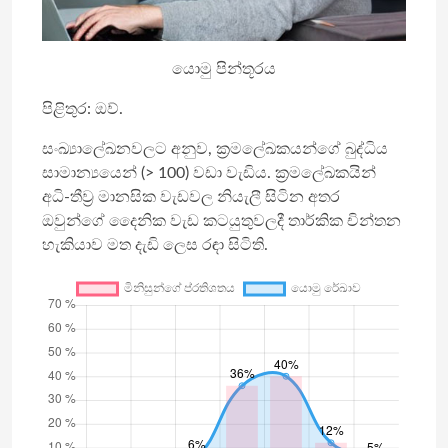
යොමු පින්තූරය
පිළිතුර: ඔව්.
සංඛ්‍යාලේඛනවලට අනුව, ක්‍රමලේඛකයන්ගේ බුද්ධිය
සාමාන්‍යයෙන් (> 100) වඩා වැඩිය. ක්‍රමලේඛකයින්
අධි-තීව්‍ර මානසික වැඩවල නියැලී සිටින අතර
ඔවුන්ගේ දෛනික වැඩ කටයුතුවලදී තාර්කික චින්තන
හැකියාව මත දැඩි ලෙස රඳා සිටිති.