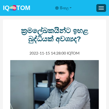
IQ
TOM
සිංහල
ක්‍රමලේඛකයින්ට ඉහළ
බුද්ධියක් අවශ්‍යද?
2022-11-15 14:28:00 IQTOM