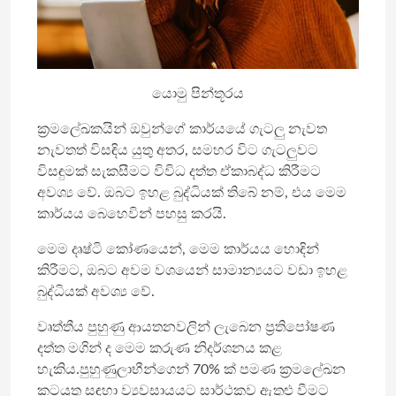
යොමු පින්තූරය
ක්‍රමලේඛකයින් ඔවුන්ගේ කාර්යයේ ගැටලු නැවත
නැවතත් විසඳිය යුතු අතර, සමහර විට ගැටලුවට
විසඳුමක් සැකසීමට විවිධ දත්ත ඒකාබද්ධ කිරීමට
අවශ්‍ය වේ. ඔබට ඉහළ බුද්ධියක් තිබේ නම්, එය මෙම
කාර්යය බෙහෙවින් පහසු කරයි.
මෙම දෘෂ්ටි කෝණයෙන්, මෙම කාර්යය හොඳින්
කිරීමට, ඔබට අවම වශයෙන් සාමාන්‍යයට වඩා ඉහළ
බුද්ධියක් අවශ්‍ය වේ.
වෘත්තීය පුහුණු ආයතනවලින් ලැබෙන ප්‍රතිපෝෂණ
දත්ත මගින් ද මෙම කරුණ නිදර්ශනය කළ
හැකිය.පුහුණුලාභීන්ගෙන් 70% ක් පමණ ක්‍රමලේඛන
කටයුතු සඳහා ව්‍යවසායයට සාර්ථකව ඇතුළු වීමට