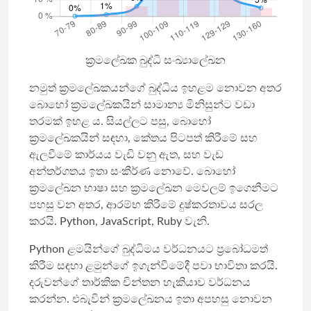
ක්‍රමලේඛක බුද්ධි සංඛ්‍යාලේඛන
නමුත් ක්‍රමලේඛකයන්ගේ බුද්ධිය ඉහළම නොවන අතර
බොහෝ ක්‍රමලේඛකයින් සාමාන්‍ය මිනිසුන්ට වඩා
තරමක් ඉහළ ය. සියල්ලට පසු, බොහෝ
ක්‍රමලේඛකයින් සඳහා, කේතය පිටපත් කිරීමේ සහ
ඇලවීමේ කාර්යය වැඩි වනු ඇත, සහ වැඩ
අන්තර්ගතය ඉතා සංකීර්ණ නොවේ. බොහෝ
ක්‍රමලේඛන භාෂා සහ ක්‍රමලේඛන මෙවලම් ඉගෙනීමට
පහසු වන අතර, ආරම්භ කිරීමේ දුෂ්කරතාවය සරල
කරයි. Python, JavaScript, Ruby වැනි.
Python ළමයින්ගේ බුද්ධිමය වර්ධනයට ප්‍රබෝධමත්
කිරීම සඳහා ළමුන්ගේ ඉගැන්වීමේදී පවා භාවිතා කරයි.
දරුවන්ගේ තාර්කික චින්තන හැකියාව වර්ධනය
කරන්න. එබැවින් ක්‍රමලේඛනය ඉතා අපහසු නොවන